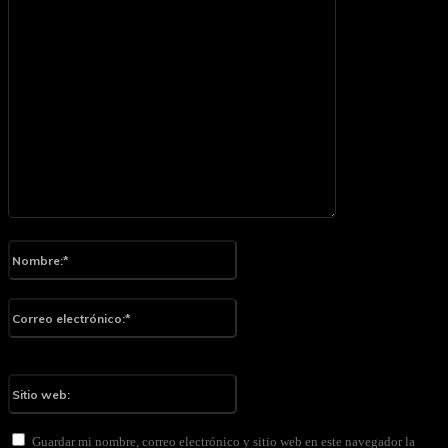
Por favor ingrese su comentario!
Nombre:*
Por favor ingrese su nombre aquí
Correo
electrónico:*
¡Has introducido una dirección de correo electrónico incorrecta!
Por favor ingrese su dirección de correo electrónico aquí
Sitio
web:
Guardar mi nombre, correo electrónico y sitio web en este navegador la