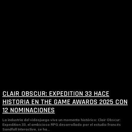
CLAIR OBSCUR: EXPEDITION 33 HACE
HISTORIA EN THE GAME AWARDS 2025 CON
12 NOMINACIONES
La industria del videojuego vive un momento histórico: Clair Obscur:
Expedition 33, el ambicioso RPG desarrollado por el estudio francés
Sandfall Interactive, se ha...